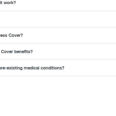
it work?
lness Cover?
s Cover benefits?
e pre-existing medical conditions?