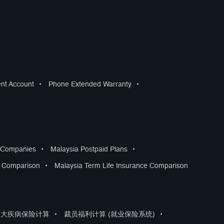
ent Account
•
Phone Extended Warranty
•
s Companies
•
Malaysia Postpaid Plans
•
s Comparison
•
Malaysia Term Life Insurance Comparison
重大疾病保险计算
•
裁员福利计算 (就业保险系统)
•