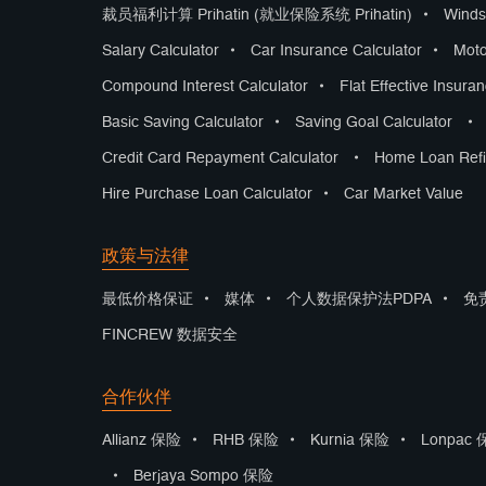
裁员福利计算 Prihatin (就业保险系统 Prihatin)
•
Winds
Salary Calculator
•
Car Insurance Calculator
•
Moto
Compound Interest Calculator
•
Flat Effective Insura
Basic Saving Calculator
•
Saving Goal Calculator
•
Credit Card Repayment Calculator
•
Home Loan Refi
Hire Purchase Loan Calculator
•
Car Market Value
政策与法律
最低价格保证
•
媒体
•
个人数据保护法PDPA
•
免
FINCREW 数据安全
合作伙伴
Allianz 保险
•
RHB 保险
•
Kurnia 保险
•
Lonpac
•
Berjaya Sompo 保险