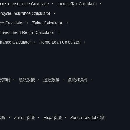
creen Insurance Coverage
•
IncomeTax Calculator
•
rcycle Insurance Calculator
•
nce Calculator
•
Zakat Calculator
•
Investment Return Calculator
•
nance Calculator
•
Home Loan Calculator
•
责声明
•
隐私政策
•
退款政策
•
条款和条件
•
 保险
•
Zurich 保险
•
Etiqa 保险
•
Zurich Takaful 保险