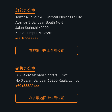
总部办公室
Tower A Level 1-05 Vertical Business Suite
Avenue 3 Bangsar South No 8
Jalan Kerinchi 59200
Kuala Lumpur Malaysia
+60182288606
在谷歌地图上查看位置
销售办公室
SO-31-02 Menara 1 Strata Office
No 3 Jalan Bangsar 59200 Kuala Lumpur
+60133322455
在谷歌地图上查看位置