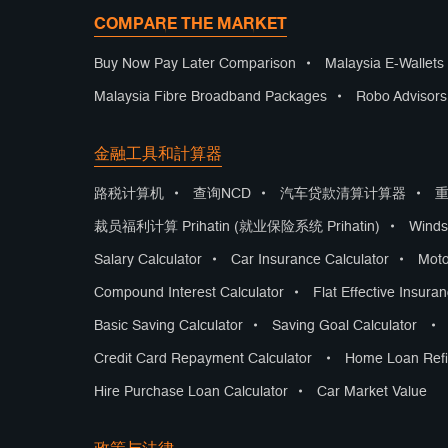
COMPARE THE MARKET
Buy Now Pay Later Comparison
•
Malaysia E-Wallet
Malaysia Fibre Broadband Packages
•
Robo Advisor
金融工具和計算器
路税计算机
•
查询NCD
•
汽车贷款清算计算器
•
裁员福利计算 Prihatin (就业保险系统 Prihatin)
•
Winds
Salary Calculator
•
Car Insurance Calculator
•
Moto
Compound Interest Calculator
•
Flat Effective Insura
Basic Saving Calculator
•
Saving Goal Calculator
•
Credit Card Repayment Calculator
•
Home Loan Refi
Hire Purchase Loan Calculator
•
Car Market Value