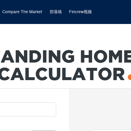
Compare The Market
部落格
Fincrew视频
ANDING HOM
CALCULATOR