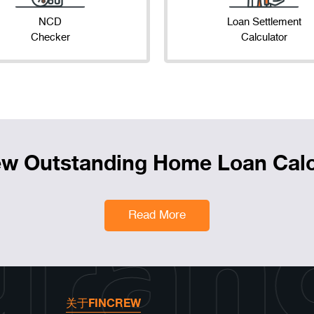
NCD
Loan Settlement
Checker
Calculator
ew Outstanding Home Loan Calc
uran
Read More
关于FINCREW