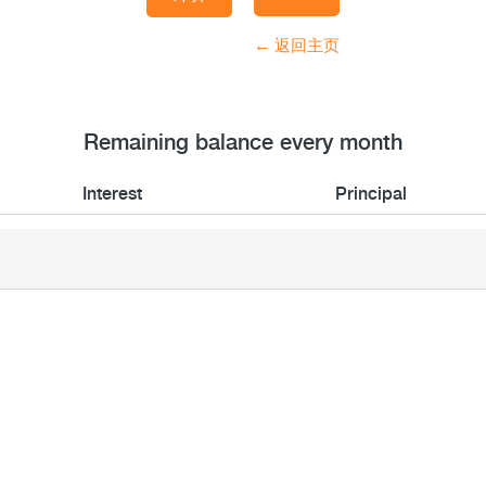
← 返回主页
Remaining balance every month
Interest
Principal
Interest
Principal