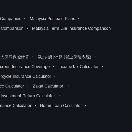
s Companies
•
Malaysia Postpaid Plans
•
s Comparison
•
Malaysia Term Life Insurance Comparison
重大疾病保险计算
•
裁员福利计算 (就业保险系统)
•
creen Insurance Coverage
•
IncomeTax Calculator
•
rcycle Insurance Calculator
•
nce Calculator
•
Zakat Calculator
•
Investment Return Calculator
•
nance Calculator
•
Home Loan Calculator
•