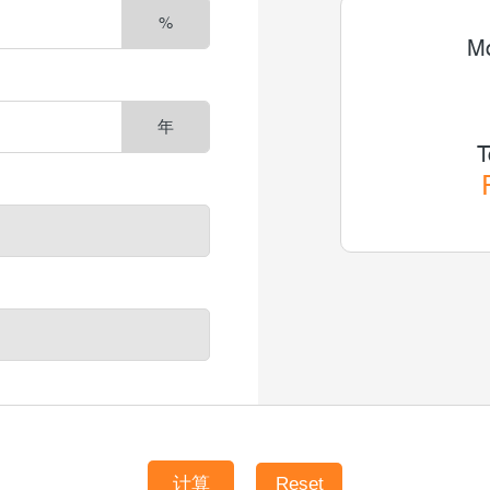
%
Mo
年
T