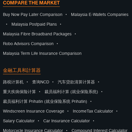
COMPARE THE MARKET
Buy Now Pay Later Comparison
•
Malaysia E-Wallets Companies
•
Malaysia Postpaid Plans
•
Malaysia Fibre Broadband Packages
•
Robo Advisors Comparison
•
Malaysia Term Life Insurance Comparison
金融工具和計算器
路税计算机
•
查询NCD
•
汽车贷款清算计算器
•
重大疾病保险计算
•
裁员福利计算 (就业保险系统)
•
裁员福利计算 Prihatin (就业保险系统 Prihatin)
•
Windscreen Insurance Coverage
•
IncomeTax Calculator
•
Salary Calculator
•
Car Insurance Calculator
•
Motorcycle Insurance Calculator
•
Compound Interest Calculator