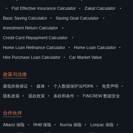
•
Flat Effective Insurance Calculator
•
Zakat Calculator
•
Basic Saving Calculator
•
Saving Goal Calculator
•
Investment Return Calculator
•
Credit Card Repayment Calculator
•
Home Loan Refinance Calculator
•
Home Loan Calculator
•
Hire Purchase Loan Calculator
•
Car Market Value
政策与法律
最低价格保证
•
媒体
•
个人数据保护法PDPA
•
免责声明
•
隐私政策
•
退款政策
•
条款和条件
•
FINCREW 数据安全
合作伙伴
Allianz 保险
•
RHB 保险
•
Kurnia 保险
•
Lonpac 保险
•