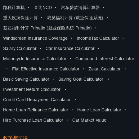
路税计算机
•
查询NCD
•
汽车贷款清算计算器
•
重大疾病保险计算
•
裁员福利计算 (就业保险系统)
•
裁员福利计算 Prihatin (就业保险系统 Prihatin)
•
Windscreen Insurance Coverage
•
IncomeTax Calculator
•
Salary Calculator
•
Car Insurance Calculator
•
Motorcycle Insurance Calculator
•
Compound Interest Calculator
•
Flat Effective Insurance Calculator
•
Zakat Calculator
•
Basic Saving Calculator
•
Saving Goal Calculator
•
Investment Return Calculator
•
Credit Card Repayment Calculator
•
Home Loan Refinance Calculator
•
Home Loan Calculator
•
Hire Purchase Loan Calculator
•
Car Market Value
政策与法律