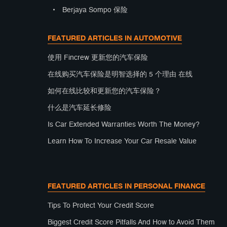
•
Berjaya Sompo 保险
FEATURED ARTICLES IN AUTOMOTIVE
使用 Fincrew 更新您的汽车保险
在线购买汽车保险是明智选择的 5 个理由 在线
如何在线比较和更新您的汽车保险？
什么是汽车延长修险
Is Car Extended Warranties Worth The Money?
Learn How To Increase Your Car Resale Value
FEATURED ARTICLES IN PERSONAL FINANCE
Tips To Protect Your Credit Score
Biggest Credit Score Pitfalls And How to Avoid Them