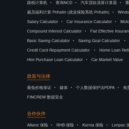
路税计算机
•
查询NCD
•
汽车贷款清算计算器
•
裁员福利计算 Prihatin (就业保险系统 Prihatin)
•
Winds
Salary Calculator
•
Car Insurance Calculator
•
Moto
Compound Interest Calculator
•
Flat Effective Insura
Basic Saving Calculator
•
Saving Goal Calculator
•
Credit Card Repayment Calculator
•
Home Loan Refi
Hire Purchase Loan Calculator
•
Car Market Value
政策与法律
最低价格保证
•
媒体
•
个人数据保护法PDPA
•
免
FINCREW 数据安全
合作伙伴
Allianz 保险
•
RHB 保险
•
Kurnia 保险
•
Lonpac