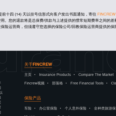
提前十四 (14) 天以挂号信形式向客户发出书面通知，寄往
FINCREW
费用。您的退款将是总保费/供款与上述提供的惯常短期费率之间的差
uran
教保险运营商，但须遵守您选择的保险公司/回教保险运营商提供的保
关于FINCREW
主页
•
Insurance Products
•
Compare The Market
年
Fincrew视频
•
部落格
•
Free Financial Tools
•
Cl
们
以
保险产品
供
买
可
车险
•
办公室保险
•
个人意外保险
•
全种类旅游保
们