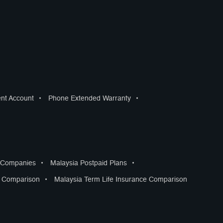
ent Account
•
Phone Extended Warranty
•
s Companies
•
Malaysia Postpaid Plans
•
s Comparison
•
Malaysia Term Life Insurance Comparison