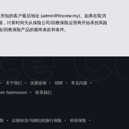
所知的客户最后地址 (admin@fincrew.my)。如果在取消
额，计算时间为从保险公司/回教保险运营商开始承担风险
ce C
险/回教保险产品的最终条款和条件。
•
关于我们
•
优惠促销
•
招聘
•
常见问题
•
aim Submission
•
联系我们
险
•
比较哈吉/乌姆拉的旅行保险
•
科技保险
•