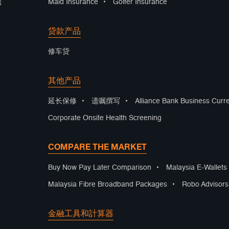
Maid Insurance
•
Golfer Insurance
出
贷款产品
修车贷
其他产品
延长保修
•
遗嘱撰写
•
Alliance Bank Business Curr
Corporate Onsite Health Screening
COMPARE THE MARKET
Buy Now Pay Later Comparison
•
Malaysia E-Wallet
Malaysia Fibre Broadband Packages
•
Robo Advisor
金融工具和計算器