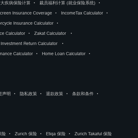
重大疾病保险计算
•
裁员福利计算 (就业保险系统)
•
creen Insurance Coverage
•
IncomeTax Calculator
•
rcycle Insurance Calculator
•
nce Calculator
•
Zakat Calculator
•
Investment Return Calculator
•
nance Calculator
•
Home Loan Calculator
•
责声明
•
隐私政策
•
退款政策
•
条款和条件
•
 保险
•
Zurich 保险
•
Etiqa 保险
•
Zurich Takaful 保险