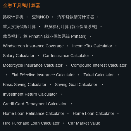
金融工具和計算器
路税计算机
•
查询NCD
•
汽车贷款清算计算器
•
重大疾病保险计算
•
裁员福利计算 (就业保险系统)
•
裁员福利计算 Prihatin (就业保险系统 Prihatin)
•
Windscreen Insurance Coverage
•
IncomeTax Calculator
•
Salary Calculator
•
Car Insurance Calculator
•
Motorcycle Insurance Calculator
•
Compound Interest Calculator
•
Flat Effective Insurance Calculator
•
Zakat Calculator
•
Basic Saving Calculator
•
Saving Goal Calculator
•
Investment Return Calculator
•
Credit Card Repayment Calculator
•
Home Loan Refinance Calculator
•
Home Loan Calculator
•
Hire Purchase Loan Calculator
•
Car Market Value