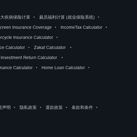
重大疾病保险计算
•
裁员福利计算 (就业保险系统)
•
creen Insurance Coverage
•
IncomeTax Calculator
•
rcycle Insurance Calculator
•
nce Calculator
•
Zakat Calculator
•
Investment Return Calculator
•
nance Calculator
•
Home Loan Calculator
•
责声明
•
隐私政策
•
退款政策
•
条款和条件
•