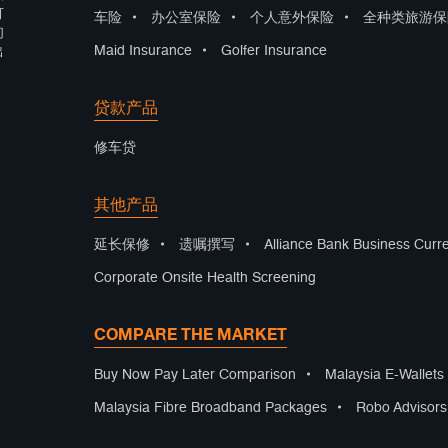
可
车险
•
办公室保险
•
个人意外保险
•
全种类旅游保
们
Maid Insurance
•
Golfer Insurance
出
贷款产品
修车贷
其他产品
延长保修
•
遗嘱撰写
•
Alliance Bank Business Curr
Corporate Onsite Health Screening
COMPARE THE MARKET
Buy Now Pay Later Comparison
•
Malaysia E-Wallet
Malaysia Fibre Broadband Packages
•
Robo Advisor