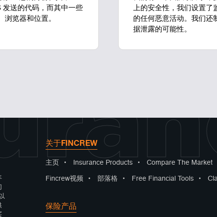
S 发送的代码，而其中一些
上的安全性，我们设置了
、浏览器和位置。
的任何恶意活动。我们还制
据泄露的可能性。
uran
关于FINCREW
主页
•
Insurance Products
•
Compare The Market
年
Fincrew视频
•
部落格
•
Free Financial Tools
•
Cl
们
以
保险产品
供
买