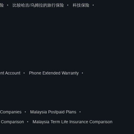
险
•
比较哈吉/乌姆拉的旅行保险
•
科技保险
•
ent Account
•
Phone Extended Warranty
•
s Companies
•
Malaysia Postpaid Plans
•
s Comparison
•
Malaysia Term Life Insurance Comparison