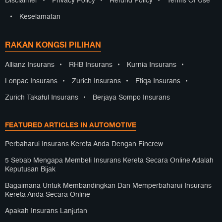
Disclaimer
•
Privacy Policy
•
Refund Policy
•
Terms Of Use
•
Keselamatan
RAKAN KONGSI PILIHAN
Allianz Insurans
•
RHB Insurans
•
Kurnia Insurans
•
Lonpac Insurans
•
Zurich Insurans
•
Etiqa Insurans
•
Zurich Takaful Insurans
•
Berjaya Sompo Insurans
FEATURED ARTICLES IN AUTOMOTIVE
Perbaharui Insurans Kereta Anda Dengan Fincrew
5 Sebab Mengapa Membeli Insurans Kereta Secara Online Adalah
Keputusan Bijak
Bagaimana Untuk Membandingkan Dan Memperbaharui Insurans
Kereta Anda Secara Online
Apakah Insurans Lanjutan