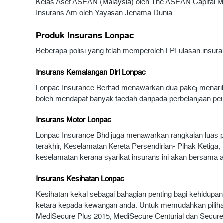
Kelas Aset ASEAN (Malaysia) oleh The ASEAN Capital Ma
Insurans Am oleh Yayasan Jenama Dunia.
Produk Insurans Lonpac
Beberapa polisi yang telah memperoleh LPI ulasan insuran
Insurans Kemalangan Diri Lonpac
Lonpac Insurance Berhad menawarkan dua pakej menarik d
boleh mendapat banyak faedah daripada perbelanjaan peu
Insurans Motor Lonpac
Lonpac Insurance Bhd juga menawarkan rangkaian luas po
terakhir, Keselamatan Kereta Persendirian- Pihak Ketig
keselamatan kerana syarikat insurans ini akan bersama 
Insurans Kesihatan Lonpac
Kesihatan kekal sebagai bahagian penting bagi kehidup
ketara kepada kewangan anda. Untuk memudahkan pilihan
MediSecure Plus 2015, MediSecure Centurial dan Secure 