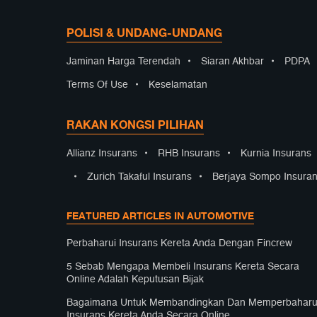
POLISI & UNDANG-UNDANG
Jaminan Harga Terendah
•
Siaran Akhbar
•
PDPA
Terms Of Use
•
Keselamatan
RAKAN KONGSI PILIHAN
Allianz Insurans
•
RHB Insurans
•
Kurnia Insurans
•
Zurich Takaful Insurans
•
Berjaya Sompo Insura
FEATURED ARTICLES IN AUTOMOTIVE
Perbaharui Insurans Kereta Anda Dengan Fincrew
5 Sebab Mengapa Membeli Insurans Kereta Secara
Online Adalah Keputusan Bijak
Bagaimana Untuk Membandingkan Dan Memperbaharu
Insurans Kereta Anda Secara Online