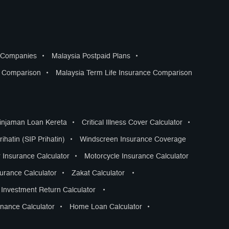
s Companies
•
Malaysia Postpaid Plans
•
s Comparison
•
Malaysia Term Life Insurance Comparison
Pinjaman Loan Kereta
•
Critical Illness Cover Calculator
•
ihatin (SIP Prihatin)
•
Windscreen Insurance Coverage
 Insurance Calculator
•
Motorcycle Insurance Calculator
surance Calculator
•
Zakat Calculator
•
Investment Return Calculator
•
nance Calculator
•
Home Loan Calculator
•