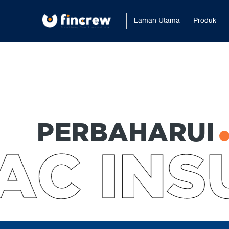
Laman Utama
Produk
PERBAHARUI
C INS