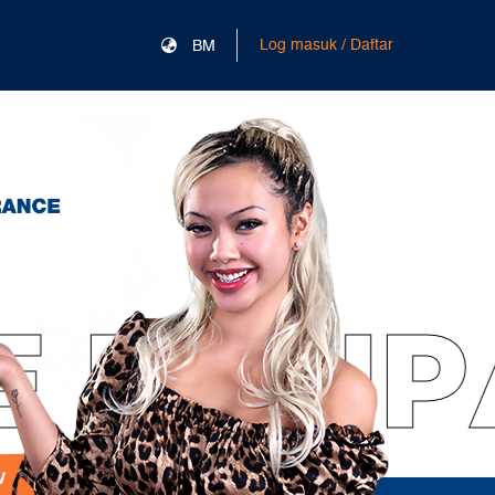
Log masuk / Daftar
BM
 LONP
w