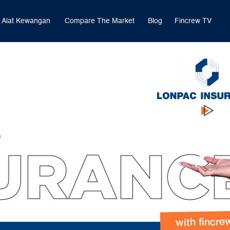
Alat Kewangan
Compare The Market
Blog
Fincrew TV
URANCE
with fincre