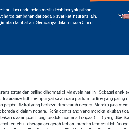
an, kini anda boleh meiliki lebih banyak pilihan
 harga tambahan daripada 6 syarikat insurans lain,
njimatan tambahan. Semuanya dalam masa 5 minit.
ans tertua dan pailing dihormati di Malaysia hari ini. Sebagai anak
npac Insurance Bdh mempunyai salah satu platform online yang pali
 pejabat fizikal yang berbeza di seleuruh negara. Mereka juga me
berada di dalam negara. Kerja cemerlang yang mereka lakukan tidak
bakan ulasan positif bagi produk inusrans Lonpas (LPI) yang diberik
ebat tersebut. eberapa anugerah terbaru mereka termasuklah Anug