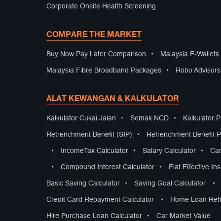
Corporate Onsite Health Screening
COMPARE THE MARKET
Buy Now Pay Later Comparison
•
Malaysia E-Wallet
Malaysia Fibre Broadband Packages
•
Robo Advisor
ALAT KEWANGAN & KALKULATOR
Kalkulator Cukai Jalan
•
Semak NCD
•
Kalkulator 
Retrenchment Benefit (SIP)
•
Retrenchment Benefit Pr
•
IncomeTax Calculator
•
Salary Calculator
•
Car
•
Compound Interest Calculator
•
Flat Effective In
Basic Saving Calculator
•
Saving Goal Calculator
•
Credit Card Repayment Calculator
•
Home Loan Refi
Hire Purchase Loan Calculator
•
Car Market Value