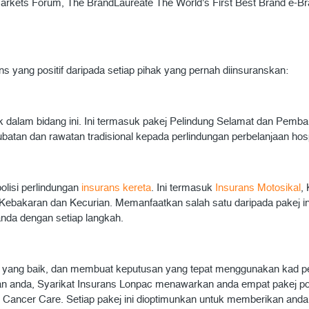
rkets Forum, The BrandLaureate The World's First Best Brand e-Br
s yang positif daripada setiap pihak yang pernah diinsuranskan:
alam bidang ini. Ini termasuk pakej Pelindung Selamat dan Pemban
batan dan rawatan tradisional kepada perlindungan perbelanjaan ho
lisi perlindungan
insurans kereta
. Ini termasuk
Insurans Motosikal
,
a, Kebakaran dan Kecurian. Memanfaatkan salah satu daripada pakej 
anda dengan setiap langkah.
an yang baik, dan membuat keputusan yang tepat menggunakan kad p
 anda, Syarikat Insurans Lonpac menawarkan anda empat pakej pol
Cancer Care. Setiap pakej ini dioptimunkan untuk memberikan anda