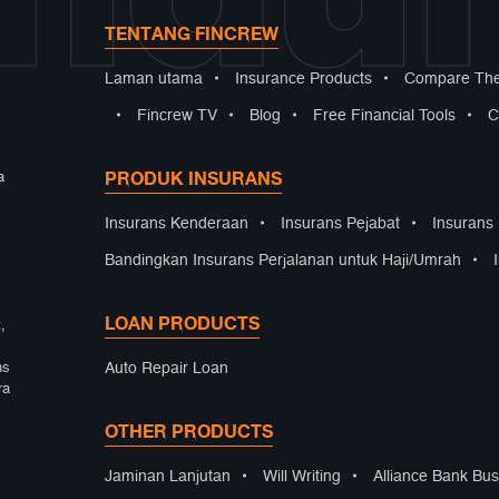
TENTANG FINCREW
Laman utama
•
Insurance Products
•
Compare The
•
Fincrew TV
•
Blog
•
Free Financial Tools
•
C
PRODUK INSURANS
a
Insurans Kenderaan
•
Insurans Pejabat
•
Insurans
Bandingkan Insurans Perjalanan untuk Haji/Umrah
•
LOAN PRODUCTS
,
Auto Repair Loan
ns
ra
OTHER PRODUCTS
Jaminan Lanjutan
•
Will Writing
•
Alliance Bank Bus